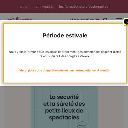
Panneau de gestion des cookies
cnm.fr
cnmwork.fr
les formations professionnelles
Mon panier
Toggle
Période estivale
Boutique
Livres
Métiers de la musique
La sécurité et la sûreté des petits lieux de spectacles
Nous vous informons que les délais de traitement des commandes risquent d'être
ralentis, du fait des congés estivaux.
Skip
Skip
to
to
the
the
Merci pour votre compréhension et pour votre patience. A bientôt.
end
beginn
of
of
the
the
images
image
gallery
galler