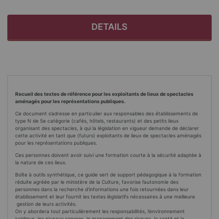
DETAILS
Recueil des textes de référence pour les exploitants de lieux de spectacles
aménagés pour les représentations publiques.
Ce document s’adresse en particulier aux responsables des établissements de
type N de 5e catégorie (cafés, hôtels, restaurants) et des petits lieux
organisant des spectacles, à qui la législation en vigueur demande de déclarer
cette activité en tant que (futurs) exploitants de lieux de spectacles aménagés
pour les représentations publiques.
Ces personnes doivent avoir suivi une formation courte à la sécurité adaptée à
la nature de ces lieux.
Boîte à outils synthétique, ce guide sert de support pédagogique à la formation
réduite agréée par le ministère de la Culture, favorise l’autonomie des
personnes dans la recherche d’informations une fois retournées dans leur
établissement et leur fournit les textes législatifs nécessaires à une meilleure
gestion de leurs activités.
On y abordera tout particulièrement les responsabilités, l’environnement
juridique, les niveaux sonores, le management des risques, la santé et la