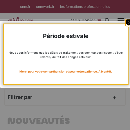
Panneau de gestion des cookies
cnm.fr
cnmwork.fr
les formations professionnelles
Mon panier
Toggle
F
Période estivale
BIENVENUE DANS LA BOUTIQUE DU CNM !
Nous vous informons que les délais de traitement des commandes risquent d'être
MÉTIERS DE LA MUSIQUE
CNMLAB
ralentis, du fait des congés estivaux.
FORMATION
RÉPERTOIRES
Merci pour votre compréhension et pour votre patience. A bientôt.
Filtrer par
NOUVEAUTÉS