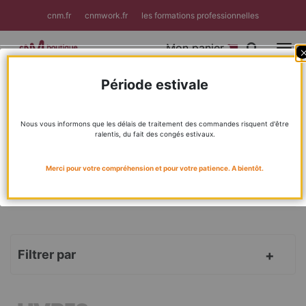
Panneau de gestion des cookies
cnm.fr
cnmwork.fr
les formations professionnelles
Mon panier
Toggle
F
Période estivale
Accueil
Livres
BIENVENUE DANS LA BOUTIQUE DU CNM !
Nous vous informons que les délais de traitement des commandes risquent d'être
ralentis, du fait des congés estivaux.
MÉTIERS DE LA MUSIQUE
CNMLAB
Merci pour votre compréhension et pour votre patience. A bientôt.
FORMATION
RÉPERTOIRES
Filtrer par