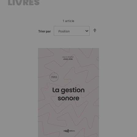
LIVRES
1
article
Par
Trier par
ordre
décroissant