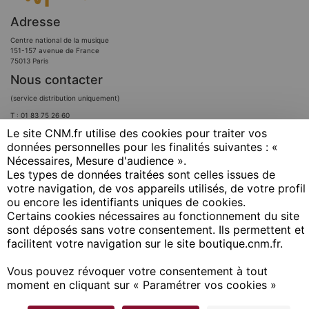
Adresse
Centre national de la musique
151-157 avenue de France
75013 Paris
Nous contacter
(service distribution uniquement)
T : 01 83 75 26 60
Le site CNM.fr utilise des cookies pour traiter vos
Par email
données personnelles pour les finalités suivantes : «
Nous suivre
Nécessaires, Mesure d'audience ». ​
Les types de données traitées sont celles issues de
votre navigation, de vos appareils utilisés, de votre profil
ou encore les identifiants uniques de cookies. ​
Certains cookies nécessaires au fonctionnement du site
sont déposés sans votre consentement. Ils permettent et
facilitent votre navigation sur le site boutique.cnm.fr. ​
Vous pouvez révoquer votre consentement à tout
moment en cliquant sur « Paramétrer vos cookies »
Copyright © 2020 Irma / CNM
Conditions générales de vente