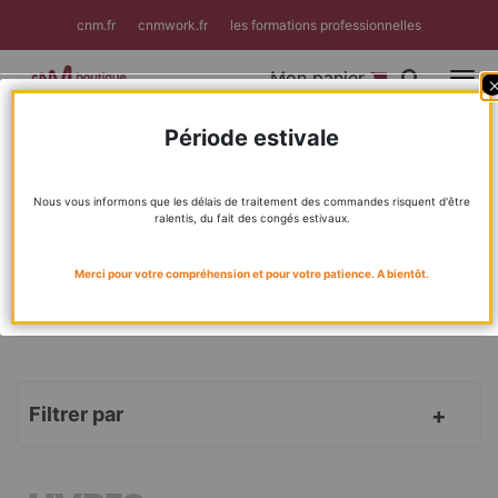
Panneau de gestion des cookies
cnm.fr
cnmwork.fr
les formations professionnelles
Mon panier
Toggle
F
Période estivale
Accueil
Livres
BIENVENUE DANS LA BOUTIQUE DU CNM !
Nous vous informons que les délais de traitement des commandes risquent d'être
ralentis, du fait des congés estivaux.
MÉTIERS DE LA MUSIQUE
CNMLAB
Merci pour votre compréhension et pour votre patience. A bientôt.
FORMATION
RÉPERTOIRES
Filtrer par