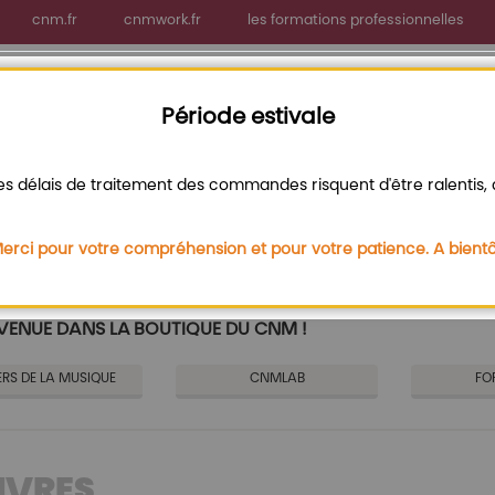
cnm.fr
cnmwork.fr
les formations professionnelles
Période estivale
s délais de traitement des commandes risquent d'être ralentis, d
erci pour votre compréhension et pour votre patience. A bientô
VENUE DANS LA BOUTIQUE DU CNM !
ERS DE LA MUSIQUE
CNMLAB
FO
IVRES