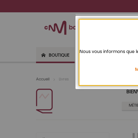
Panneau de gestion des cookies
Nous vous informons que le
BOUTIQUE
LES ÉDITIONS
CONTACT
M
Accueil
Livres
BIEN
MÉTI
L