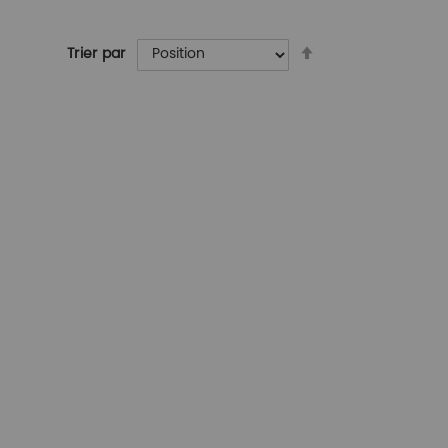
Par
Trier par
ordre
décroissant