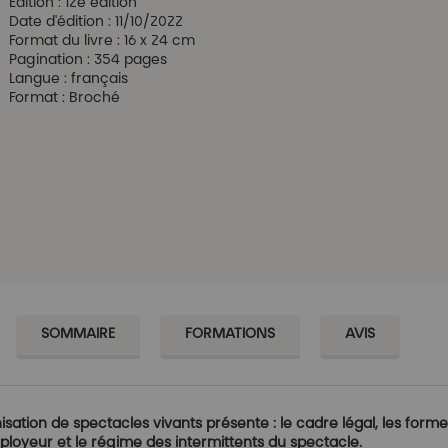
Édition :
12e édition
ery
Date d'édition :
11/10/2022
Format du livre :
16 x 24 cm
Pagination :
354 pages
Langue :
français
Format :
Broché
SOMMAIRE
FORMATIONS
AVIS
isation de spectacles vivants présente : le cadre légal, les forme
ployeur et le régime des intermittents du spectacle.