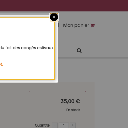
Fermer
Connexion
Mon panier
u fait des congés estivaux.
t.
35,00 €
En stock
-
+
Quantité