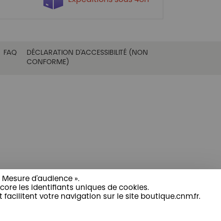
FAQ
DÉCLARATION D'ACCESSIBILITÉ (NON
CONFORME)
 Mesure d'audience ». ​
core les identifiants uniques de cookies. ​
ilitent votre navigation sur le site boutique.cnm.fr. ​