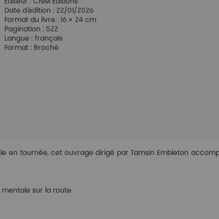
Éditeur :
CNM Éditions
ery
Date d'édition :
22/01/2026
Format du livre :
16 × 24 cm
Pagination :
522
Langue :
français
Format :
Broché
e en tournée, cet ouvrage dirigé par Tamsin Embleton accompagn
é mentale sur la route.