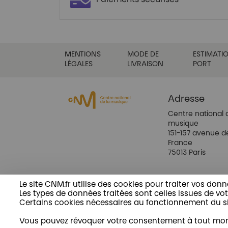
MENTIONS
MODE DE
ESTIMATIO
LÉGALES
LIVRAISON
PORT
Adresse
Centre national 
musique
151-157 avenue d
France
75013 Paris
Le site CNM.fr utilise des cookies pour traiter vos donn
Les types de données traitées sont celles issues de votr
Certains cookies nécessaires au fonctionnement du site
Vous pouvez révoquer votre consentement à tout mome