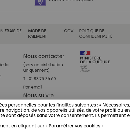
N FRAIS DE
MODE DE
CGV
POLITIQUE DE
PAIEMENT
CONFIDENTIALITÉ
Nous contacter
de la
(service distribution
uniquement)
e
T : 01 83 75 26 60
Par email
Nous suivre
ées personnelles pour les finalités suivantes : « Nécessaires,
e navigation, de vos appareils utilisés, de votre profil ou en
 sont déposés sans votre consentement. Ils permettent et fac
nt en cliquant sur « Paramétrer vos cookies »