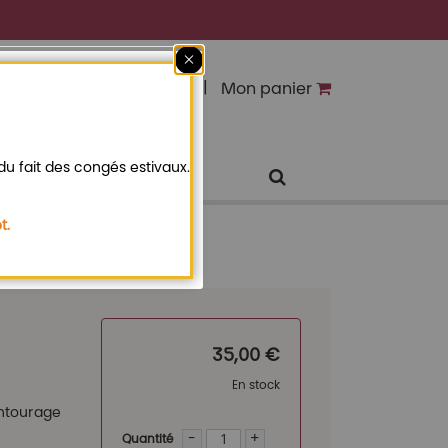
Fermer
Connexion
Mon panier
u fait des congés estivaux.
t.
35,00 €
En stock
entourage
-
+
Quantité