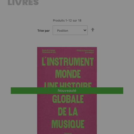
LIVRES
Produits
1
-
12
sur
18
Par
Trier par
ordre
décroissant
Nouveauté