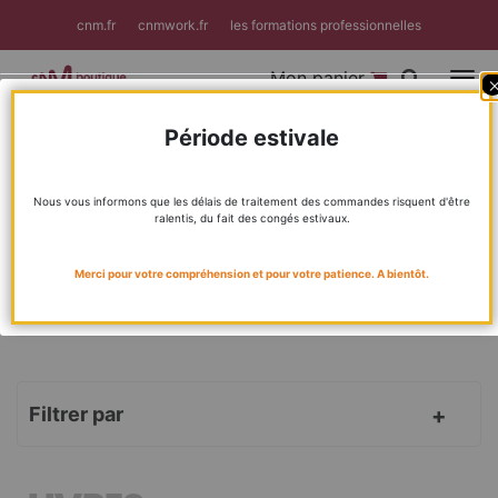
Panneau de gestion des cookies
cnm.fr
cnmwork.fr
les formations professionnelles
Mon panier
Toggle
F
Période estivale
Accueil
Livres
BIENVENUE DANS LA BOUTIQUE DU CNM !
Nous vous informons que les délais de traitement des commandes risquent d'être
ralentis, du fait des congés estivaux.
MÉTIERS DE LA MUSIQUE
CNMLAB
Merci pour votre compréhension et pour votre patience. A bientôt.
FORMATION
RÉPERTOIRES
Filtrer par