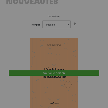
NOUVEAUTÉS
10
articles
Par
Trier par
ordre
décroissant
Nouvelle édition