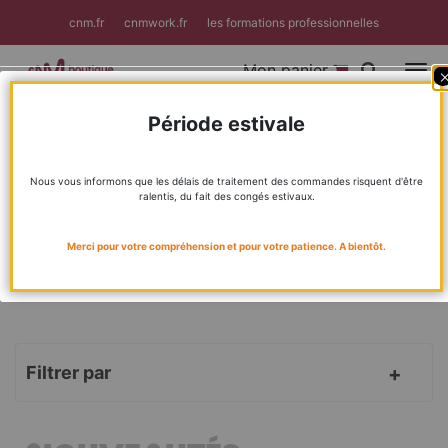
Panneau de gestion des cookies
cnm.fr
cnmwork.fr
les formations professionnelles
Mon panier
Toggle
F
Période estivale
Accueil
Livres
Nouveautés
BIENVENUE DANS LA BOUTIQUE DU CNM !
Nous vous informons que les délais de traitement des commandes risquent d'être
ralentis, du fait des congés estivaux.
MÉTIERS DE LA MUSIQUE
CNMLAB
Merci pour votre compréhension et pour votre patience. A bientôt.
FORMATION
RÉPERTOIRES
Filtrer par